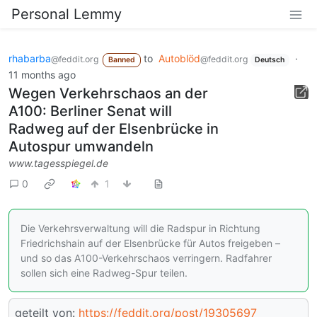
Personal Lemmy
rhabarba
to
Autoblöd
·
@feddit.org
@feddit.org
Banned
Deutsch
11 months ago
Wegen Verkehrschaos an der
A100: Berliner Senat will
Radweg auf der Elsenbrücke in
Autospur umwandeln
www.tagesspiegel.de
0
1
Die Verkehrsverwaltung will die Radspur in Richtung
Friedrichshain auf der Elsenbrücke für Autos freigeben –
und so das A100-Verkehrschaos verringern. Radfahrer
sollen sich eine Radweg-Spur teilen.
geteilt von:
https://feddit.org/post/19305697