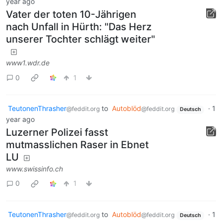
year ago
Vater der toten 10-Jährigen
nach Unfall in Hürth: "Das Herz
unserer Tochter schlägt weiter"
www1.wdr.de
0
1
TeutonenThrasher
to
Autoblöd
·
1
@feddit.org
@feddit.org
Deutsch
year ago
Luzerner Polizei fasst
mutmasslichen Raser in Ebnet
LU
www.swissinfo.ch
0
1
TeutonenThrasher
to
Autoblöd
·
1
@feddit.org
@feddit.org
Deutsch