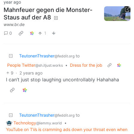
year ago
Mahnfeuer gegen die Monster-
Staus auf der A8
www.br.de
0
1
TeutonenThrasher
to
@feddit.org
People Twitter
•
Dress for the job
@sh.itjust.works
9
·
2 years ago
I can’t just stop laughing uncontrollably Hahahaha
TeutonenThrasher
to
@feddit.org
Technology
•
@lemmy.world
YouTube on TVs is cramming ads down your throat even when