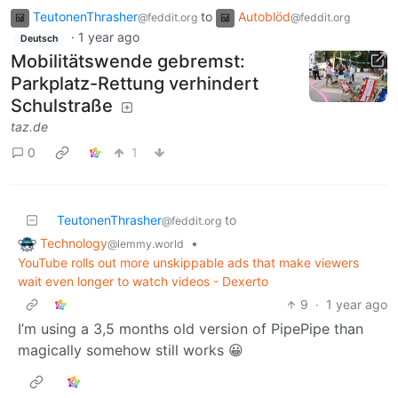
TeutonenThrasher
to
Autoblöd
@feddit.org
@feddit.org
·
1 year ago
Deutsch
Mobilitätswende gebremst:
Parkplatz-Rettung verhindert
Schulstraße
taz.de
0
1
TeutonenThrasher
to
@feddit.org
Technology
•
@lemmy.world
YouTube rolls out more unskippable ads that make viewers
wait even longer to watch videos - Dexerto
9
·
1 year ago
I’m using a 3,5 months old version of PipePipe than
magically somehow still works 😀