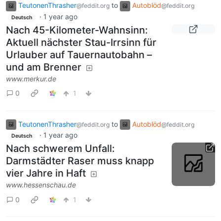
TeutonenThrasher
to
Autoblöd
@feddit.org
@feddit.org
·
1 year ago
Deutsch
Nach 45-Kilometer-Wahnsinn:
Aktuell nächster Stau-Irrsinn für
Urlauber auf Tauernautobahn –
und am Brenner
www.merkur.de
0
1
TeutonenThrasher
to
Autoblöd
@feddit.org
@feddit.org
·
1 year ago
Deutsch
Nach schwerem Unfall:
Darmstädter Raser muss knapp
vier Jahre in Haft
www.hessenschau.de
0
1