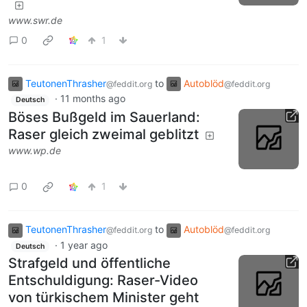
www.swr.de
0
1
TeutonenThrasher
to
Autoblöd
@feddit.org
@feddit.org
·
11 months ago
Deutsch
Böses Bußgeld im Sauerland:
Raser gleich zweimal geblitzt
www.wp.de
0
1
TeutonenThrasher
to
Autoblöd
@feddit.org
@feddit.org
·
1 year ago
Deutsch
Strafgeld und öffentliche
Entschuldigung: Raser-Video
von türkischem Minister geht