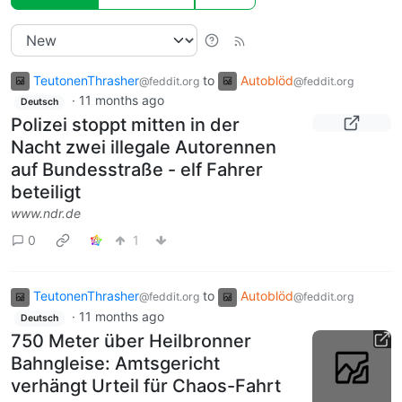
TeutonenThrasher
to
Autoblöd
@feddit.org
@feddit.org
·
11 months ago
Deutsch
Polizei stoppt mitten in der
Nacht zwei illegale Autorennen
auf Bundesstraße - elf Fahrer
beteiligt
www.ndr.de
0
1
TeutonenThrasher
to
Autoblöd
@feddit.org
@feddit.org
·
11 months ago
Deutsch
750 Meter über Heilbronner
Bahngleise: Amtsgericht
verhängt Urteil für Chaos-Fahrt