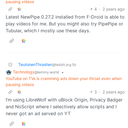
pausing videos
4
·
2 years ago
Latest NewPipe 0.27.2 installed from F-Droid is able to
play videos for me. But you might also try PipePipe or
Tubular, which I mostly use these days.
TeutonenThrasher
to
@feddit.org
Technology
•
@lemmy.world
YouTube on TVs is cramming ads down your throat even when
pausing videos
3
·
2 years ago
I’m using LibreWolf with uBlock Origin, Privacy Badger
and NoScript where I selectively allow scripts and I
never got an ad served on YT