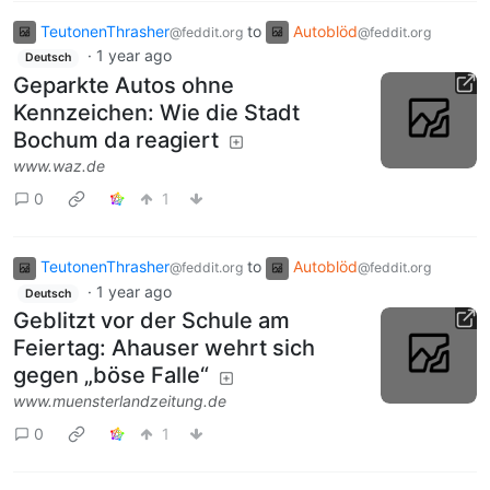
TeutonenThrasher
to
Autoblöd
@feddit.org
@feddit.org
·
1 year ago
Deutsch
Geparkte Autos ohne
Kennzeichen: Wie die Stadt
Bochum da reagiert
www.waz.de
0
1
TeutonenThrasher
to
Autoblöd
@feddit.org
@feddit.org
·
1 year ago
Deutsch
Geblitzt vor der Schule am
Feiertag: Ahauser wehrt sich
gegen „böse Falle“
www.muensterlandzeitung.de
0
1