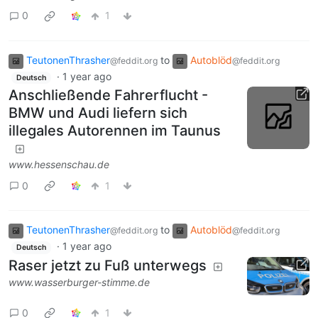
0
1
TeutonenThrasher
to
Autoblöd
@feddit.org
@feddit.org
·
1 year ago
Deutsch
Anschließende Fahrerflucht -
BMW und Audi liefern sich
illegales Autorennen im Taunus
www.hessenschau.de
0
1
TeutonenThrasher
to
Autoblöd
@feddit.org
@feddit.org
·
1 year ago
Deutsch
Raser jetzt zu Fuß unterwegs
www.wasserburger-stimme.de
0
1