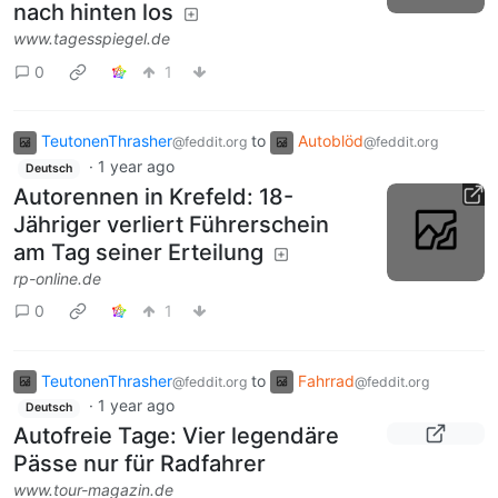
nach hinten los
www.tagesspiegel.de
0
1
TeutonenThrasher
to
Autoblöd
@feddit.org
@feddit.org
·
1 year ago
Deutsch
Autorennen in Krefeld: 18-
Jähriger verliert Führerschein
am Tag seiner Erteilung
rp-online.de
0
1
TeutonenThrasher
to
Fahrrad
@feddit.org
@feddit.org
·
1 year ago
Deutsch
Autofreie Tage: Vier legendäre
Pässe nur für Radfahrer
www.tour-magazin.de