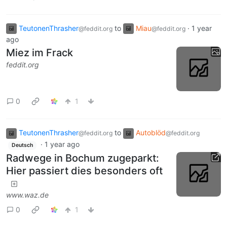
TeutonenThrasher
to
Miau
·
1 year
@feddit.org
@feddit.org
ago
Miez im Frack
feddit.org
0
1
TeutonenThrasher
to
Autoblöd
@feddit.org
@feddit.org
·
1 year ago
Deutsch
Radwege in Bochum zugeparkt:
Hier passiert dies besonders oft
www.waz.de
0
1