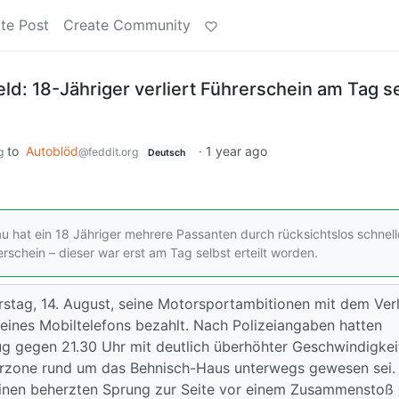
te Post
Create Community
ld: 18-Jähriger verliert Führerschein am Tag s
to
Autoblöd
·
1 year ago
g
@feddit.org
Deutsch
hat ein 18 Jähriger mehrere Passanten durch rücksichtslos schnell
erschein – dieser war erst am Tag selbst erteilt worden.
rstag, 14. August, seine Motorsportambitionen mit dem Ver
seines Mobiltelefons bezahlt. Nach Polizeiangaben hatten
g gegen 21.30 Uhr mit deutlich überhöhter Geschwindigkei
rzone rund um das Behnisch-Haus unterwegs gewesen sei.
einen beherzten Sprung zur Seite vor einem Zusammenstoß