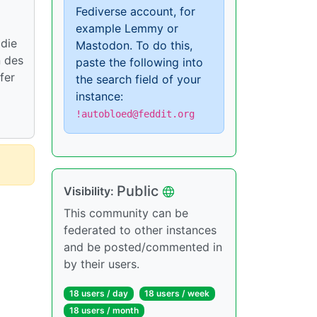
Fediverse account, for
example Lemmy or
 die
Mastodon. To do this,
n des
paste the following into
fer
the search field of your
instance:
!autobloed@feddit.org
Public
Visibility:
This community can be
federated to other instances
and be posted/commented in
by their users.
18 users / day
18 users / week
18 users / month