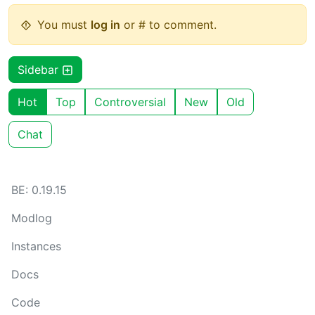
You must
log in
or # to comment.
Sidebar
Hot
Top
Controversial
New
Old
Chat
BE: 0.19.15
Modlog
Instances
Docs
Code