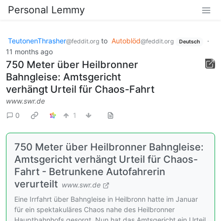
Personal Lemmy
TeutonenThrasher
to
Autoblöd
·
@feddit.org
@feddit.org
Deutsch
11 months ago
750 Meter über Heilbronner
Bahngleise: Amtsgericht
verhängt Urteil für Chaos-Fahrt
www.swr.de
0
1
750 Meter über Heilbronner Bahngleise:
Amtsgericht verhängt Urteil für Chaos-
Fahrt - Betrunkene Autofahrerin
verurteilt
www.swr.de
Eine Irrfahrt über Bahngleise in Heilbronn hatte im Januar
für ein spektakuläres Chaos nahe des Heilbronner
Hauptbahnhofs gesorgt. Nun hat das Amtsgericht ein Urteil